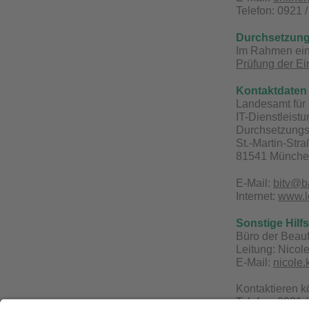
Telefon: 0921 
Durchsetzung
Im Rahmen eine
Prüfung der Ei
Kontaktdaten 
Landesamt für 
IT-Dienstleist
Durchsetzungs-
St.-Martin-Str
81541 Münch
E-Mail:
bitv@b
Internet:
www.ld
Sonstige Hilf
Büro der Beauf
Leitung: Nicol
E-Mail:
nicole
Kontaktieren 
Telefon: 0921 