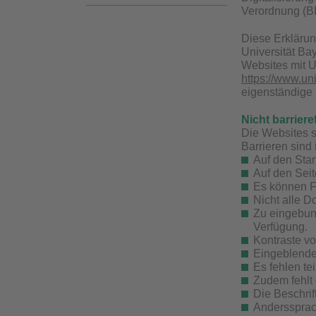
Verordnung (BI
Diese Erklärung
Universität Ba
Websites mit U
https://www.un
eigenständige 
Nicht barriere
Die Websites 
Barrieren sind
Auf den Star
Auf den Seit
Es können Fe
Nicht alle D
Zu eingebund
Verfügung.
Kontraste vo
Eingeblendet
Es fehlen te
Zudem fehlt
Die Beschrif
Anderssprach