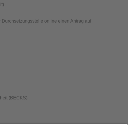
t)
 Durchsetzungsstelle online einen
Antrag auf
kheit (BECKS)