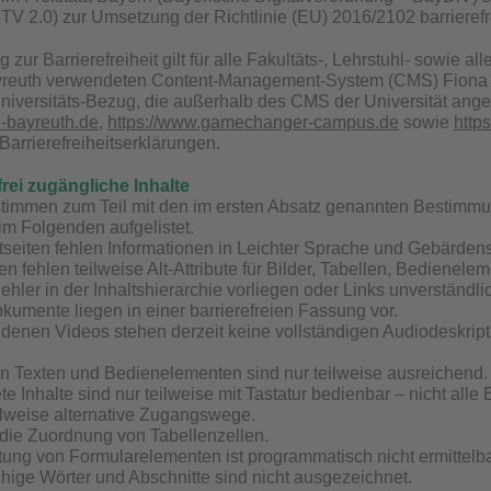
TV 2.0) zur Umsetzung der Richtlinie (EU) 2016/2102 barrieref
 zur Barrierefreiheit gilt für alle Fakultäts-, Lehrstuhl- sowie a
yreuth verwendeten Content-Management-System (CMS) Fiona 7 lie
niversitäts-Bezug, die außerhalb des CMS der Universität angel
i-bayreuth.de
,
https://www.gamechanger-campus.de
sowie
https
Barrierefreiheitserklärungen.
frei zugängliche Inhalte
stimmen zum Teil mit den im ersten Absatz genannten Bestimm
 im Folgenden aufgelistet.
tseiten fehlen Informationen in Leichter Sprache und Gebärden
en fehlen teilweise Alt-Attribute für Bilder, Tabellen, Bedienel
hler in der Inhaltshierarchie vorliegen oder Links unverständlic
okumente liegen in einer barrierefreien Fassung vor.
enen Videos stehen derzeit keine vollständigen Audiodeskription
n Texten und Bedienelementen sind nur teilweise ausreichend.
e Inhalte sind nur teilweise mit Tastatur bedienbar – nicht alle
ilweise alternative Zugangswege.
 die Zuordnung von Tabellenzellen.
tung von Formularelementen ist programmatisch nicht ermittelba
ige Wörter und Abschnitte sind nicht ausgezeichnet.