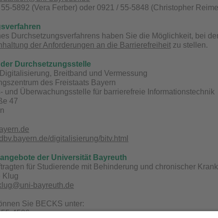
/ 55-5892 (Vera Ferber) oder 0921 / 55-5848 (Christopher Reimel
sverfahren
s Durchsetzungsverfahrens haben Sie die Möglichkeit, bei der
nhaltung der Anforderungen an die Barrierefreiheit
zu stellen.
der Durchsetzungsstelle
Digitalisierung, Breitband und Vermessung
ungszentrum des Freistaats Bayern
 und Überwachungsstelle für barrierefreie Informationstechnik
aße 47
en
ayern.de
bv.bayern.de/digitalisierung/bitv.html
sangebote der Universität Bayreuth
tragten für Studierende mit Behinderung und chronischer Kran
e Klug
.klug@uni-bayreuth.de
können Sie BECKS unter:
/ 55-4506