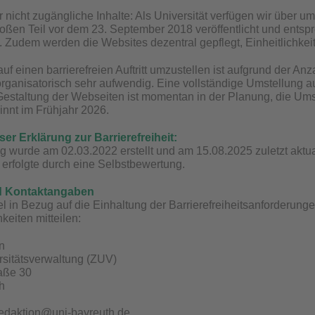
nicht zugängliche Inhalte: Als Universität verfügen wir über um
ßen Teil vor dem 23. September 2018 veröffentlicht und entsp
t. Zudem werden die Websites dezentral gepflegt, Einheitlichkeit
uf einen barrierefreien Auftritt umzustellen ist aufgrund der Anz
 organisatorisch sehr aufwendig. Eine vollständige Umstellung a
 Gestaltung der Webseiten ist momentan in der Planung, die U
innt im Frühjahr 2026.
ser Erklärung zur Barrierefreiheit:
g wurde am 02.03.2022 erstellt und am 15.08.2025 zuletzt aktua
t erfolgte durch eine Selbstbewertung.
d Kontaktangaben
 in Bezug auf die Einhaltung der Barrierefreiheitsanforderung
keiten mitteilen:
n
rsitätsverwaltung (ZUV)
raße 30
h
redaktion@uni-bayreuth.de