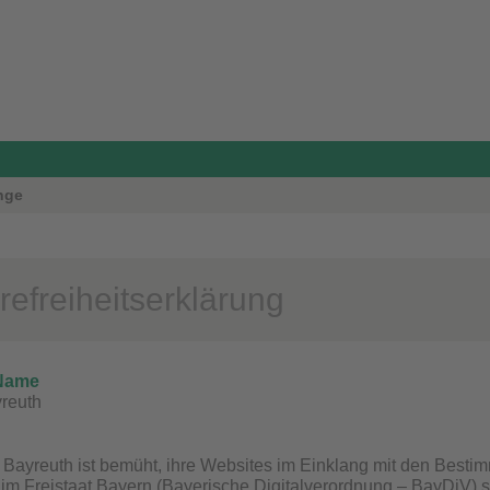
inge
refreiheitserklärung
 Name
yreuth
t Bayreuth ist bemüht, ihre Websites im Einklang mit den Best
g im Freistaat Bayern (Bayerische Digitalverordnung – BayDiV) s