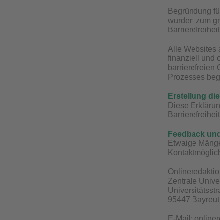
Begründung für 
wurden zum gro
Barrierefreihei
Alle Websites a
finanziell und
barrierefreien
Prozesses beg
Erstellung die
Diese Erklärun
Barrierefreihei
Feedback un
Etwaige Mängel
Kontaktmöglich
Onlineredaktio
Zentrale Unive
Universitätsst
95447 Bayreut
E-Mail:
online