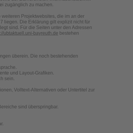
rei zugänglich zu machen.
lle weiteren Projektwebsites, die im an der
gen. Die Erklärung gilt explizit nicht für
egt sind. Für die Seiten unter den Adressen
://ubtaktuell.uni-bayreuth.de
bestehen
ungen überein. Die noch bestehenden
sprache.
emente und Layout-Grafiken.
h sein.
en, Volltext-Alternativen oder Untertitel zur
 Bereiche sind überspringbar.
r.