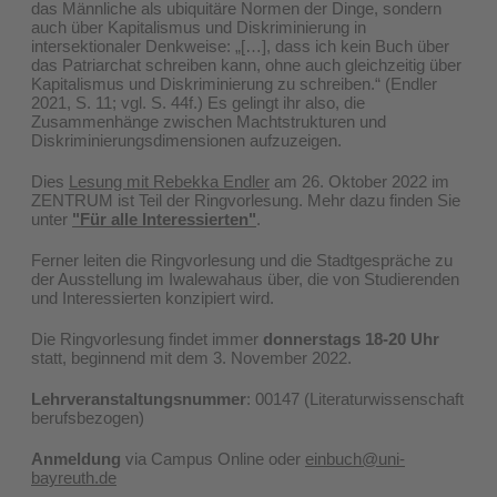
das Männliche als ubiquitäre Normen der Dinge, sondern
auch über Kapitalismus und Diskriminierung in
intersektionaler Denkweise: „[…], dass ich kein Buch über
das Patriarchat schreiben kann, ohne auch gleichzeitig über
Kapitalismus und Diskriminierung zu schreiben.“ (Endler
2021, S. 11; vgl. S. 44f.) Es gelingt ihr also, die
Zusammenhänge zwischen Machtstrukturen und
Diskriminierungsdimensionen aufzuzeigen.
Dies
Lesung mit Rebekka Endler
am 26. Oktober 2022 im
ZENTRUM ist Teil der Ringvorlesung. Mehr dazu finden Sie
unter
"Für alle Interessierten"
.
Ferner leiten die Ringvorlesung und die Stadtgespräche zu
der Ausstellung im Iwalewahaus über, die von Studierenden
und Interessierten konzipiert wird.
Die Ringvorlesung findet immer
donnerstags 18-20 Uhr
statt, beginnend mit dem 3. November 2022.
Lehrveranstaltungsnummer
: 00147 (Literaturwissenschaft
berufsbezogen)
Anmeldung
via Campus Online oder
einbuch@uni-
bayreuth.de