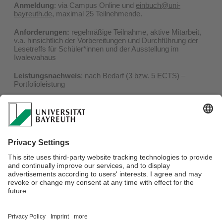
Anmeldung
: via Campus Online und
einbuch@uni-
bayreuth.de
, maximal 25 Teilnehmende.
Anforderungen:
regelmäßige Teilnahme, aktive Mitarbeit,
v.a. hinsichtlich der Vorbereitungen und Durchführung der
Lesetreffs für Schüler*innen und der Ausstellung im
Iwalewahaus
Leistungsnachweis
: nach Bedarf (3 bzw. 5 ECTS) –
Portfolioleistung
Literatur:
Rebekka Endler: Das Patriarchat der Dinge,
Warum die Welt Frauen nicht passt, Köln 2021.
Das
Taschenbuch kann zu einem vergünstigten Preis bezogen
werden.
Weitere Veranstaltungen und Aktionen im Rahmen von
"Eine Uni - ein Buch" - wie die Buchverlosung und die
Buchbestellung - finden sie unter
"
Für alle Interessierten
"
.
Verantwortlich für die Redaktion:
Angela Danner