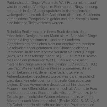
Patriarchat der Dinge, Warum die Welt Frauen nicht passt“
wird in einzelnen Vorträgen im Rahmen der Ringvorlesung,
aber auch in den 'Stadtgesprächen' kritisch beleuchtet,
weitergedacht und mit dem Auditorium diskutiert. So können
verschiedene Perspektiven gehört und dem Komplex kann
eine kritische Tiefe verliehen werden.
Rebekka Endler macht in ihrem Buch deutlich, dass
männliches Design und der Mann als Maß so vieler Dinge
unseren Alltag bestimmen – und damit anderen
Geschlechtern das Leben nicht nur erschweren, sondern
sie teilweise sogar gefährden und Chancengleichheit
verhindern. In diesem Kontext versteht sie unter ‚Design‘
„alles, was menschengemacht ist […]. Es umfasst sowohl
die Dinge der materiellen Welt […] als auch die nicht
materiellen Dinge wie soziales Design […].“ (2021, S. 16f.)
Sie trägt Wissen und Erkenntnisse zusammen, die so
schon bekannt sind, denen aber bislang zu wenig
Aufmerksamkeit geschenkt wurde, was daran ersichtlich
wird, dass keinerlei oder nur marginale Konsequenzen
folgten. „Diese Asymmetrie deutet darauf hin, dass wir
Frauen in der Öffentlichkeit immer noch als Anomalie Frau
markieren müssen. Ganz so, als müssten Frauen zu jeder
Zeit als geschlechtliche Wesen erkennbar sein, während
Männer einfach Menschen sind.“ (Endler 2021, S. 35; vgl. S.
10) Dabei schreibt sie nicht nur über das Patriarchat und